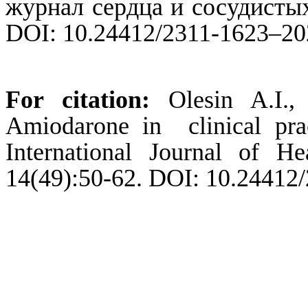
журнал сердца и сосудистых
DOI: 10.24412/2311-1623–20
For citation:
Olesin
A.I.
Amiodarone in
clinical
prac
International
Journal
of
He
14(49):50-62. DOI: 10.24412