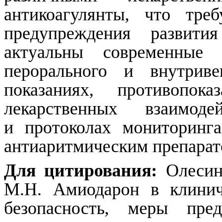
антикоагулянты, что тре
предупреждения развит
актуальны современные
перорального и внутрив
показаниях, противопока
лекарственных взаимод
и протоколах мониторинг
антиаритмическим препарат
Для цитирования:
Олеси
М.Н.
Амиодарон
в клиниче
безопасность, меры пре