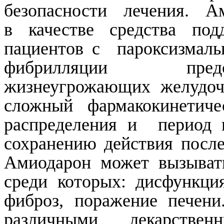
безопасности лечения.
А
в качестве средства по
пациентов
с пароксизмал
фибрилляции предс
жизнеугрожающих
желудоч
сложный фармакокинетич
распределения
и период
п
сохранению действия после
Амиодарон
может вызывать
среди которых: дисфункци
фиброз, поражение печен
различными
лекарственн