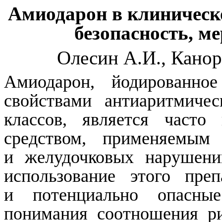
Амиодарон
в клиническ
безопасность, м
Олесин
А.И., Канор
Амиодарон
, йодированно
свойствами
антиаритмическ
классов, является часто
средством, применяемы
и желудочковых нарушений
использование этого преп
и потенциально опасны
понимания соотношения р